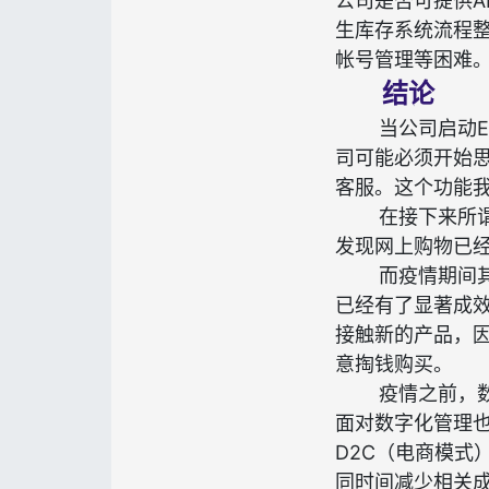
公司是否可提供A
生库存系统流程
帐号管理等困难
结论
当公司启动
司可能必须开始思
客服。这个功能我
在接下来所
发现网上购物已
而疫情期间
已经有了显著成
接触新的产品，
意掏钱购买。
疫情之前，
面对数字化管理
D2C（电商模式
同时间减少相关