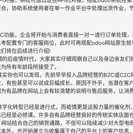
PI对接，系统可透过这些API的对接，搭配odoo系统在
整合，协助系统使用者在单一作业平台中处理出货作业，
。
EC功能，企业将开始与消费者直接一对一进行订单处理，
考配置专门的客服岗位，此时可再搭配odoo网站原生
们将在后续进行介绍!
谓的后疫情时代，大家其实仔细观察自己以及身边亲友们
经为所有年龄段所接受了。
其实你也可以发现，先前早早投入品牌经营的B2C或C2C
效，有些甚至可以说成巨幅成长。原因不外乎，当潜在客
因为有品牌在网站上会有较清楚的说明与售后服务，让消
数字化转型已经是进行式，而疫情更是这股力量的催化剂
也已经是必修课。许多自有品牌经营良好的传统实体店面
）网站结合自己的销货通路，不但可以陆续减少对大型电
成本外，也开始建立与收集属于自己的平台上的客户信息