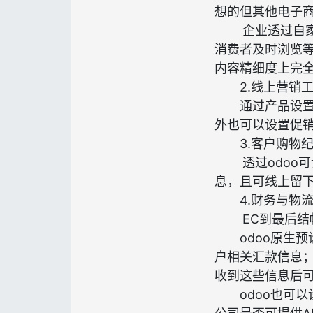
想的但其他电子
企业透过自
消费者及时浏览
内容精细度上完
2.线上营销
通过产品设
外也可以设置促
3.客户购物
透过odo
息，且可线上留
4.财务与物
EC到最后结
odoo原生
户相关汇款信息；
收到这些信息后
odoo也可